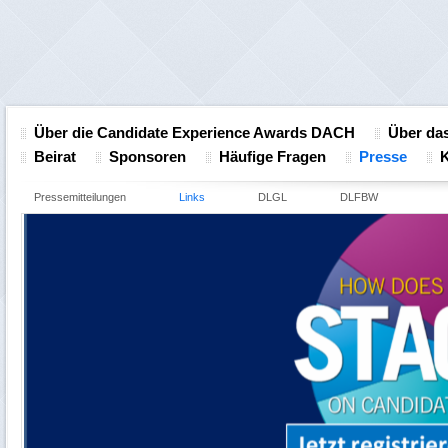
Über die Candidate Experience Awards DACH
Über das
Beirat
Sponsoren
Häufige Fragen
Presse
K
Pressemitteilungen
Links
DLGL
DLFBW